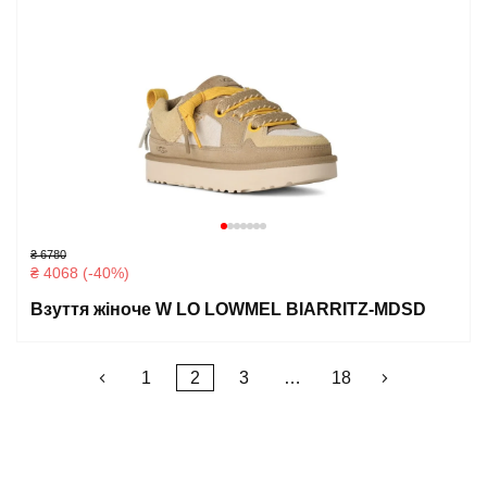
₴ 6780
₴ 4068 (-40%)
Взуття жіноче W LO LOWMEL BIARRITZ-MDSD
Пагинация
1
2
3
…
18
записей