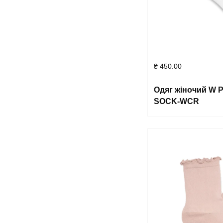
₴
450.00
Одяг жіночий W
SOCK-WCR