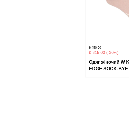
₴
450.00
₴
315.00
(-30%)
Одяг жіночий W
EDGE SOCK-BYF