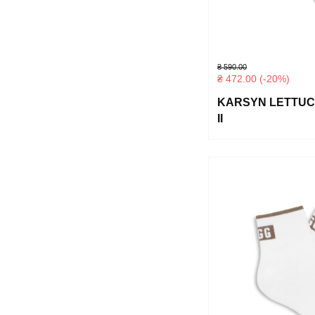
₴
590.00
₴
472.00
(-20%)
KARSYN LETTUC
II