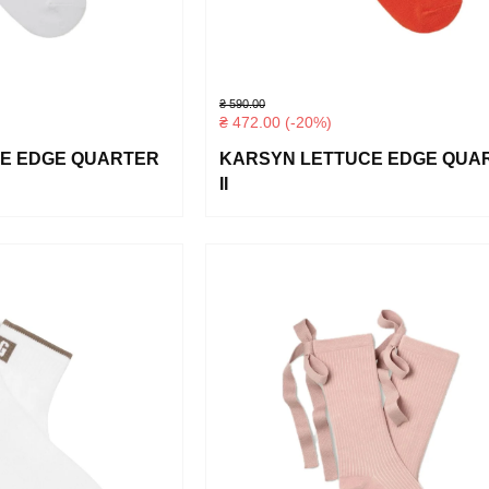
₴
590.00
₴
472.00
(-20%)
E EDGE QUARTER
KARSYN LETTUCE EDGE QUA
II