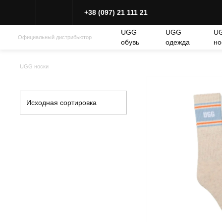
+38 (097) 21 111 21
UGG
UGG
U
Официальный дистрибьютор
обувь
одежда
но
UGG носки
Исходная сортировка