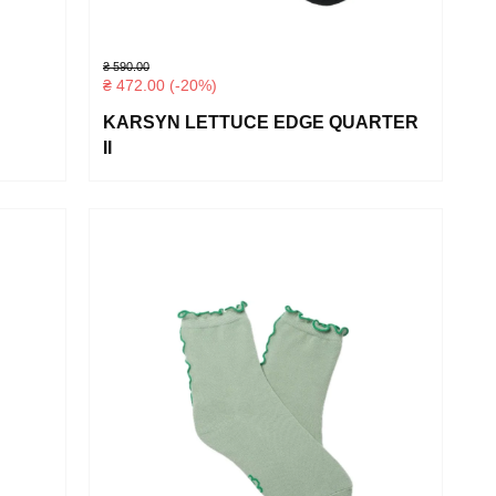
₴
590.00
₴
472.00
(-20%)
KARSYN LETTUCE EDGE QUARTER
II