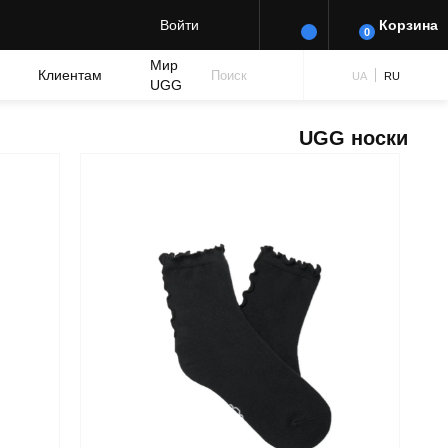
Войти
Корзина
0
Мир
Клиентам
Поиск
UA
RU
UGG
UGG носки