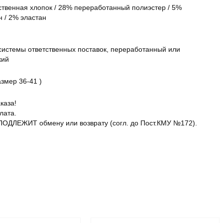
ственная хлопок / 28% переработанный полиэстер / 5%
н / 2% эластан
 системы ответственных поставок, переработанный или
кий
азмер 36-41 )
каза!
лата.
ПОДЛЕЖИТ обмену или возврату (согл. до Пост.КМУ №172).