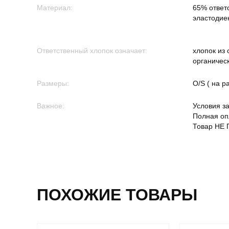
Материал:
65% ответ
эластодие
Ответственный хлопок означает:
хлопок из
органичес
Размеры:
O/S ( на р
Важное:
Условия за
Полная оп
Товар НЕ 
ПОХОЖИЕ ТОВАРЫ