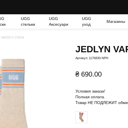
GG
UGG
UGG
UGG
Магазины
ски
стельки
Аксесуари
уход
 VARSITY CREW
JEDLYN VA
Артикул: 1176830-NPH
₴
690.00
Условия заказа!
Полная оплата.
Товар НЕ ПОДЛЕЖИТ обмену