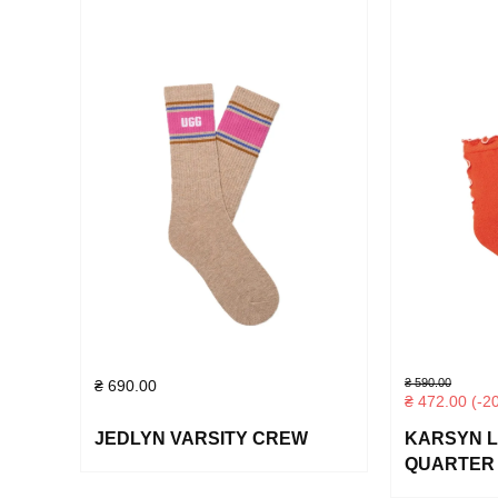
₴
590.00
₴
690.00
₴
472.00
(-2
JEDLYN VARSITY CREW
KARSYN 
QUARTER I