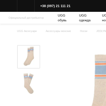
+38 (097) 21 111 21
UGG
UGG
U
Официальный дистрибьютор
обувь
одежда
но
UGG Аксесуари
Аксессуары женские
Носки
JEDLYN