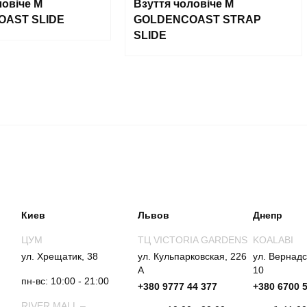
ловіче M
Взуття чоловіче M
AST SLIDE
GOLDENCOAST STRAP
SLIDE
Киев
Львов
Днепр
ЦУМ
ТЦ VICTORIA GARDENS
KOALABI
ул. Хрещатик, 38
ул. Кульпарковская, 226
ул. Вернадс
А
10
пн-вс: 10:00 - 21:00
+380 9777 44 377
+380 6700 
RIVER MALL –