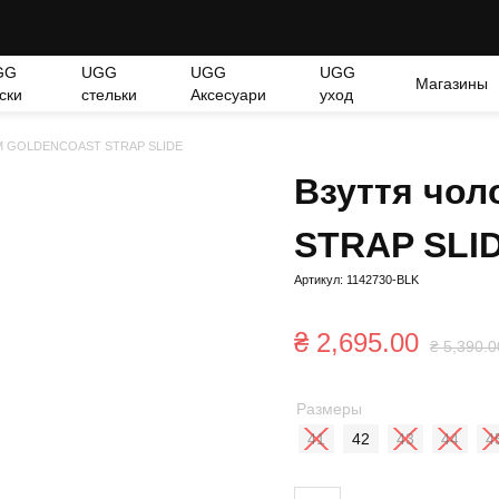
GG
UGG
UGG
UGG
Магазины
ски
стельки
Аксесуари
уход
е M GOLDENCOAST STRAP SLIDE
Взуття чо
STRAP SLI
Артикул: 1142730-BLK
₴
2,695.00
₴
5,390.0
Размеры
41
42
43
44
4