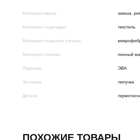
Материал верха:
замша, ре
Материал подкладки:
текстиль
Материал покрытия стельки:
микрофиб
Материал стельки:
пенный ма
Подошва:
ЭВА
Застежка:
липучка
Детали:
термотисн
ПОХОЖИЕ ТОВАРЫ