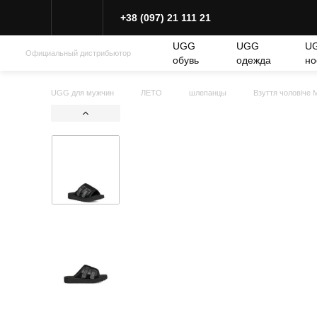
+38 (097) 21 111 21
UGG
UGG
U
Официальный дистрибьютор
обувь
одежда
но
UGG для мужчин
ЛЕТО
шлепанцы
Взуття чоловіч