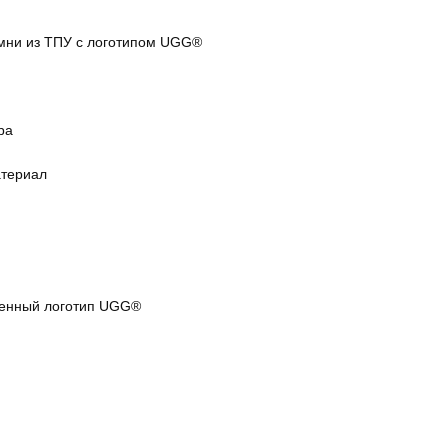
мни из ТПУ с логотипом UGG®
ра
териал
енный логотип UGG®