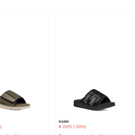
₴ 5390
)
₴ 2695 (-50%)