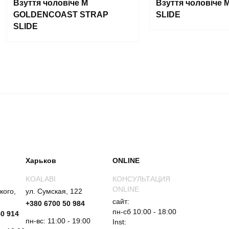
Взуття чоловіче M
Взуття чоловіче
GOLDENCOAST STRAP
SLIDE
SLIDE
Харьков
ONLINE
KOALABI
КОНСУЛЬТАЦИЯ
ONLINE
кого,
ул. Сумская, 122
сайт:
+380 6700 50 984
пн-сб 10:00 - 18:00
50 914
пн-вс: 11:00 - 19:00
Inst: