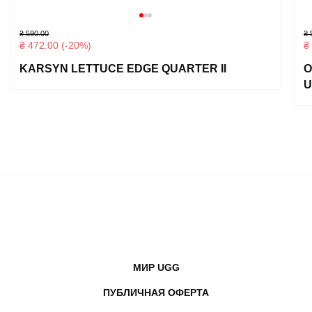
₴
590.00
₴ 
₴
472.00
(-20%)
₴
KARSYN LETTUCE EDGE QUARTER II
О
U
МИР UGG
ПУБЛИЧНАЯ ОФЕРТА