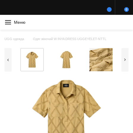
0
Меню
UGG одежда
Одяг жіночий W INYA DRESS UGGEYELET-NTTL