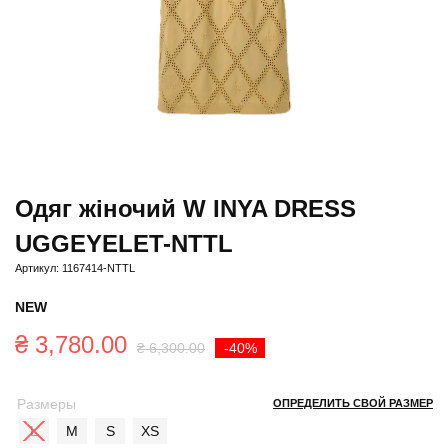
Одяг жіночий W INYA DRESS
UGGEYELET-NTTL
Артикул: 1167414-NTTL
NEW
Первоначальна
Текущая
₴
3,780.00
₴
6,300.00
-40%
цена
цена:
Размеры
ОПРЕДЕЛИТЬ СВОЙ РАЗМЕР
составляла
₴ 3,780.00.
L
M
S
XS