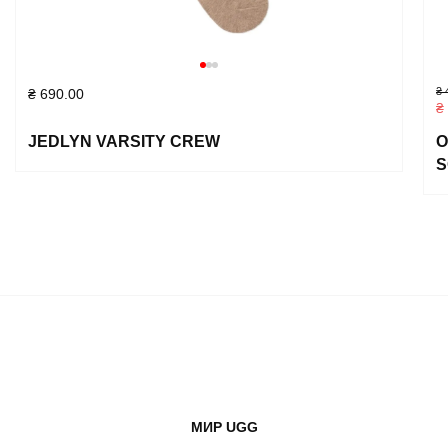
₴
4
₴
690.00
₴
JEDLYN VARSITY CREW
О
S
МИР UGG