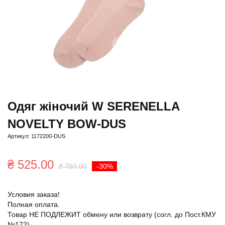
Одяг жіночий W SERENELLA
NOVELTY BOW-DUS
Артикул: 1172200-DUS
Первоначальная
Текущая
₴
525.00
₴
750.00
-30%
цена
цена:
Условия заказа!
составляла
₴ 525.00.
Полная оплата.
₴ 750.00.
Товар НЕ ПОДЛЕЖИТ обмену или возврату (согл. до Пост.КМУ
№172)