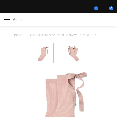
0
Меню
Носки
Одяг жіночий W SERENELLA NOVELTY BOW-DUS