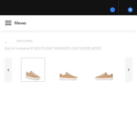
0
Меню
кроссовки
Взуття чоловіче M SOUTH BAY SNEAKER LOW SUEDE-MDSD