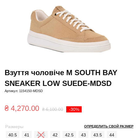
Взуття чоловіче M SOUTH BAY
SNEAKER LOW SUEDE-MDSD
Артикул: 1154150-MDSD
Первоначальна
Текущая
₴
4,270.00
₴
6,100.00
-30%
цена
цена:
Размеры
ОПРЕДЕЛИТЬ СВОЙ РАЗМЕР
составляла
₴ 4,270.00.
40.5
41
41.5
42
42.5
43
43.5
44