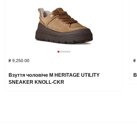
₴
9,250.00
₴
Взуття чоловіче M HERITAGE UTILITY
В
SNEAKER KNOLL-CKR