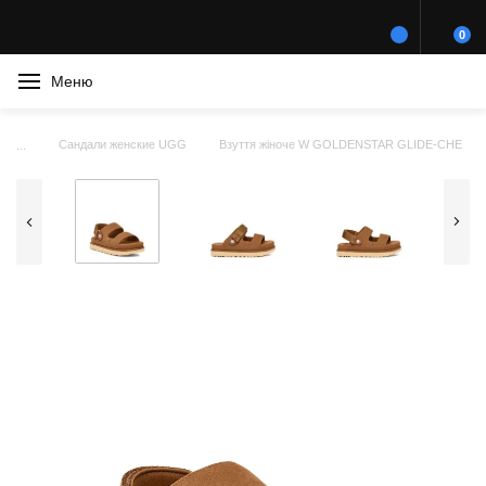
0
Меню
Сандали женские UGG
Взуття жіноче W GOLDENSTAR GLIDE-CHE