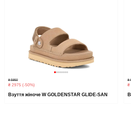
₴ 5950
₴ 
₴ 2975 (-50%)
₴
Взуття жіноче W GOLDENSTAR GLIDE-SAN
В