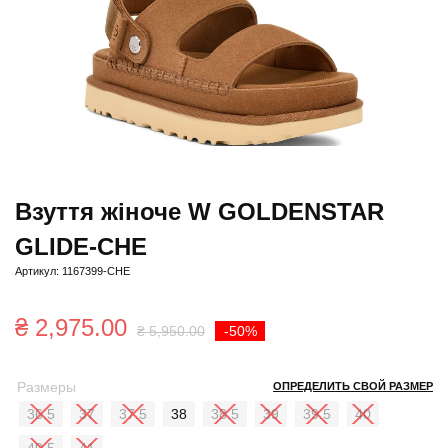
Взуття жіноче W GOLDENSTAR
GLIDE-CHE
Артикул: 1167399-CHE
Первоначальна
Текущая
₴
2,975.00
₴
5,950.00
-50%
цена
цена:
Размеры
ОПРЕДЕЛИТЬ СВОЙ РАЗМЕР
составляла
₴ 2,975.00.
36.5
37
37.5
38
38.5
39
39.5
40
₴ 5,950.00.