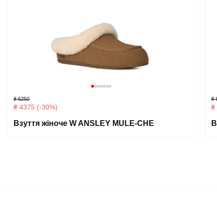
₴ 6250
₴ 
₴ 4375 (-30%)
₴
Взуття жіноче W ANSLEY MULE-CHE
В