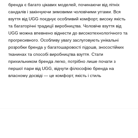
бренда є багато цікавих моделей, починаючи від літніх
сандалів і закінчуючи зимовими чоловічими уггами. Вся
взуття від UGG поєднує особливий комфорт, високу якість
та багаторічні традиції виробництва. Чоловіче взуття від
UGG можна впевнено віднести до високотехнологічного та
прогресивного. Особливу увагу заслуговують унікальні
розробки бренда у багатошаровості підошв, зносостійких
тканинах та способі виробництва взуття. Стати
прихильником бренда легко, потрібно лише почати з
першої пари від UGG, відчути філософію бренда на
власному досвіді — це комфорт, якість і стиль
каліфорнійського легкого життя. Комфорт стоїть на
першому місці для бренда, тому будь-то це сандалі,
кросівки або чоловічі угги, вони без перебільшення будуть
найзручнішими. Вражає той факт, що бренд завжди
знаходить баланс між комфортом та стилем. Рідко яка
зимова взуття приємно здивовує стилістикою, зазвичай це
просто чергові чоботи або кросівки на хутрі, тоді як UGG
радує кожний сезон. Стилістичне завдання UGG —