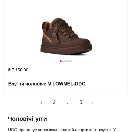
₴
7,150.00
Взуття чоловіче M LOWMEL-DDC
Posts
1
2
…
5
pagination
Чоловічі угги
UGG пропонує чоловікам великий асортимент взуття. У