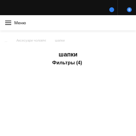
0
Меню
Аксесуари чоловічі
шапки
шапки
Фильтры (4)