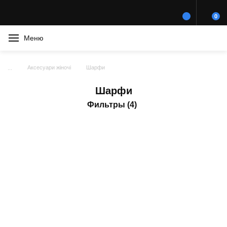
0
Меню
Аксесуари жіночі
Шарфи
Шарфи
Фильтры (4)