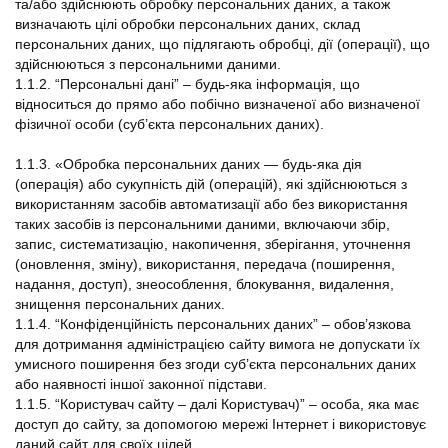
та/або здійснюють обробку персональних даних, а також
визначають цілі обробки персональних даних, склад
персональних даних, що підлягають обробці, дії (операції), що
здійснюються з персональними даними.
1.1.2. “Персональні дані” – будь-яка інформація, що
відноситься до прямо або побічно визначеної або визначеної
фізичної особи (суб’єкта персональних даних).
1.1.3. «Обробка персональних даних — будь-яка дія
(операція) або сукупність дій (операцій), які здійснюються з
використанням засобів автоматизації або без використання
таких засобів із персональними даними, включаючи збір,
запис, систематизацію, накопичення, зберігання, уточнення
(оновлення, зміну), використання, передача (поширення,
надання, доступ), знеособлення, блокування, видалення,
знищення персональних даних.
1.1.4. “Конфіденційність персональних даних” – обов’язкова
для дотримання адміністрацією сайту вимога не допускати їх
умисного поширення без згоди суб’єкта персональних даних
або наявності іншої законної підстави.
1.1.5. “Користувач сайту – далі Користувач)” – особа, яка має
доступ до сайту, за допомогою мережі Інтернет і використовує
даний сайт для своїх цілей.