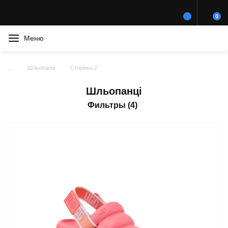
0
Меню
Шльопанці
Сторінка 2
Шльопанці
Фильтры (4)