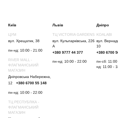
Київ
Львів
Дніпро
ЦУМ
ТЦ VICTORIA GARDENS
KOALABI
вул. Хрещатик, 38
вул. Кульпарківська, 226
вул. Вернад
А
10
пн-нд: 10:00 - 21:00
+380 9777 44 377
+380 6700 5
RIVER MALL -
пн-нд: 10:00 - 22:00
пн-сб: 11:00
ФЛАГМАНСЬКИЙ
нд: 11:00 - 
МАГАЗИН
Дніпровська Набережна,
12
+380 6700 55 148
пн-нд: 10:00 - 22:00
ТЦ РЕСПУБЛІКА -
ФЛАГМАНСЬКИЙ
МАГАЗИН