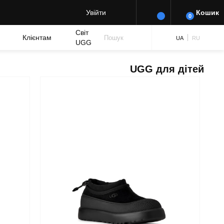
Увійти
Кошик
0
Світ
Клієнтам
Пошук
UA
RU
UGG
UGG для дітей