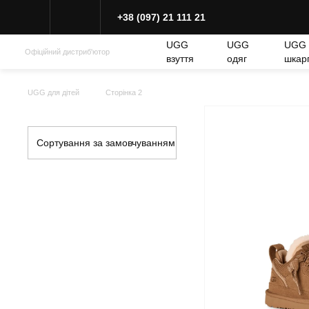
+38 (097) 21 111 21
UGG
UGG
UGG
Офіційний дистриб'ютор
взуття
одяг
шкар
UGG для дітей
Сторінка 2
Сортування за замовчуванням