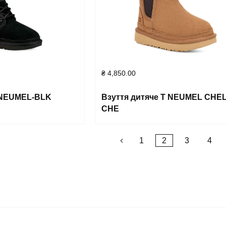
₴
4,850.00
K NEUMEL-BLK
Взуття дитяче T NEUMEL CHE
CHE
Posts
1
2
3
4
pagination