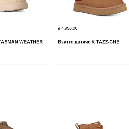
₴
4,950.00
K TASMAN WEATHER
Взуття дитяче K TAZZ-CHE