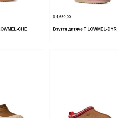
₴
4,650.00
T LOWMEL-CHE
Взуття дитяче T LOWMEL-DYR