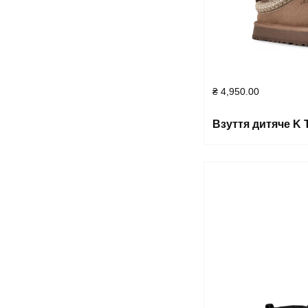
₴
4,950.00
Взуття дитяче K