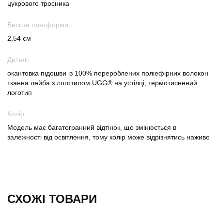
цукрового тросника
Висота платформи:
2,54 см
Деталі:
окантовка підошви із 100% перероблених поліефірних волокон
тканна лейба з логотипом UGG® на устілці, термотиснений
логотип
Колір:
Модель має багатогранний відтінок, що змінюється в
залежності від освітлення, тому колір може відрізнятись наживо
СХОЖІ ТОВАРИ