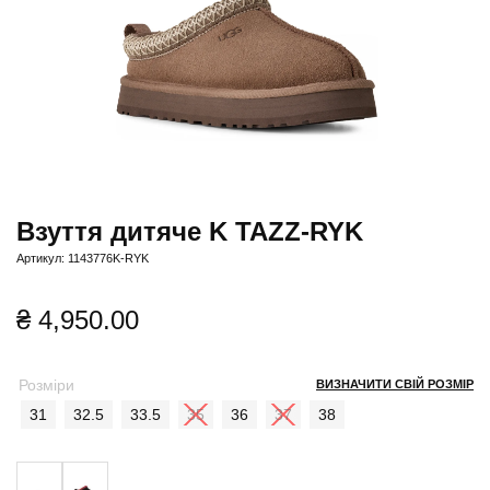
Взуття дитяче K TAZZ-RYK
Артикул: 1143776K-RYK
₴
4,950.00
Розміри
ВИЗНАЧИТИ СВІЙ РОЗМІР
31
32.5
33.5
35
36
37
38