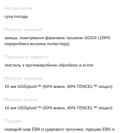
Погодні умови:
суха погода
Матеріал зовнішній:
замша, окантування фірмовою тасьмою UGG® (100%
перероблені волокна поліестеру)
Підкладка на відвороті:
текстиль з протимікробною обробкою із м’яти
Матеріал підкладки:
10 мм UGGplush™ (60% вовна, 40% TENCEL™ ліоцел)
Матеріал устілки:
10 мм UGGplush™ (60% вовна, 40% TENCEL™ ліоцел)
Підошва:
середній шар ЕВА із цукрового тросника; підошва ЕВА із