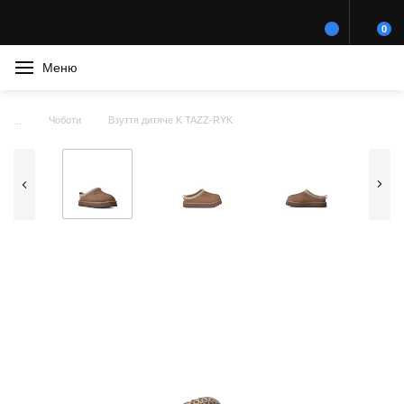
0
Меню
Чоботи
Взуття дитяче K TAZZ-RYK