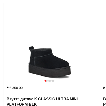
₴
6,350.00
₴
Взуття дитяче K CLASSIC ULTRA MINI
В
PLATFORM-BLK
P