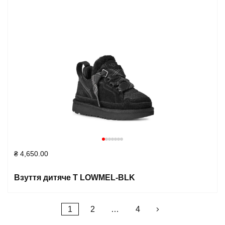
₴
4,650.00
Взуття дитяче T LOWMEL-BLK
Posts
1
2
…
4
pagination