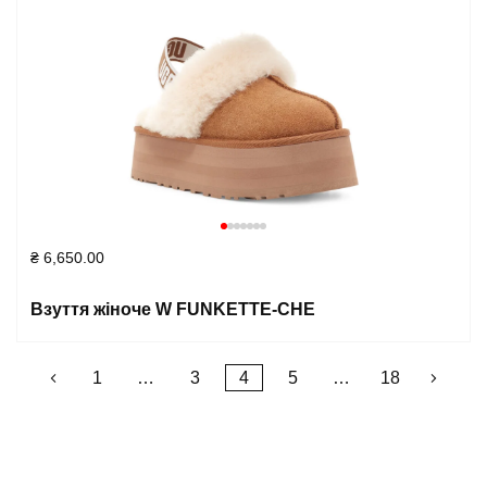
₴
6,650.00
Взуття жіноче W FUNKETTE-CHE
Posts
1
…
3
4
5
…
18
pagination