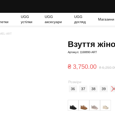
UGG
UGG
UGG
Магазини
петки
устілки
аксесуари
догляд
WMEL-ART
Взуття жі
Артикул: 1168890-ART
₴
3,750.00
₴
6,250.0
Розміри
36
37
38
39
4