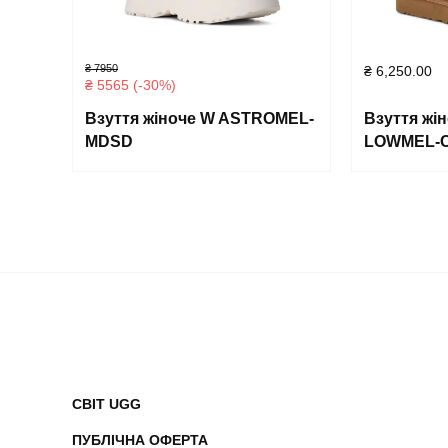
₴ 7950
₴
6,250.00
₴ 5565 (-30%)
Взуття жіноче W ASTROMEL-
Взуття жі
MDSD
LOWMEL-
СВІТ UGG
ПУБЛІЧНА ОФЕРТА