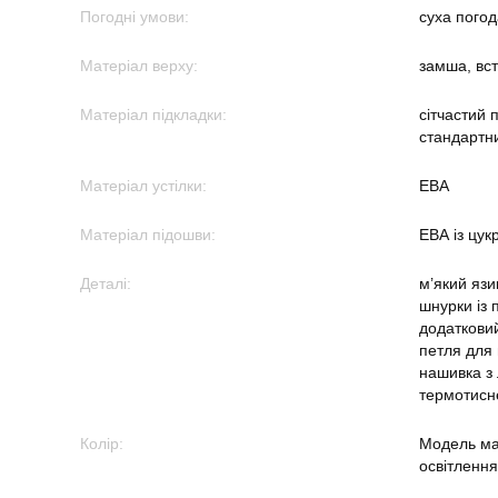
Погодні умови:
суха погод
Матеріал верху:
замша, вст
Матеріал підкладки:
сітчастий 
стандартни
Матеріал устілки:
ЕВА
Матеріал підошви:
ЕВА із цук
Деталі:
м’який яз
шнурки із 
додаткови
петля для
нашивка з
термотисн
Колір:
Модель має
освітлення