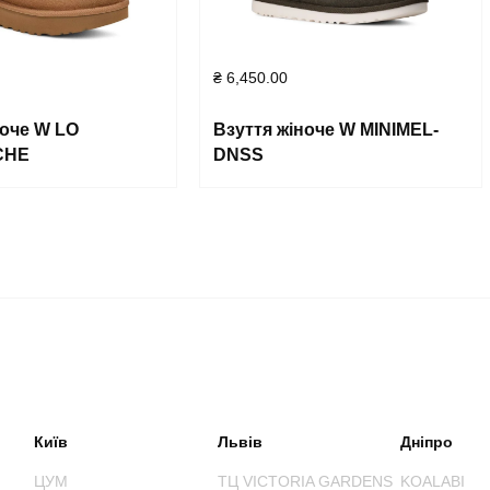
₴
6,450.00
ноче W LO
Взуття жіноче W MINIMEL-
CHE
DNSS
Київ
Львів
Дніпро
ЦУМ
ТЦ VICTORIA GARDENS
KOALABI