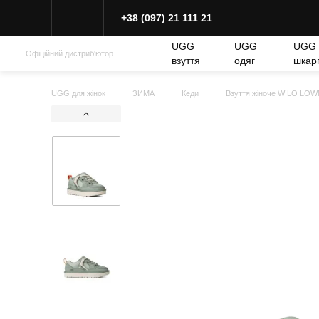
+38 (097) 21 111 21
UGG
UGG
UGG
Офіційний дистриб'ютор
взуття
одяг
шкар
UGG для жінок
ЗИМА
Кеди
Взуття жіноче W LO LO