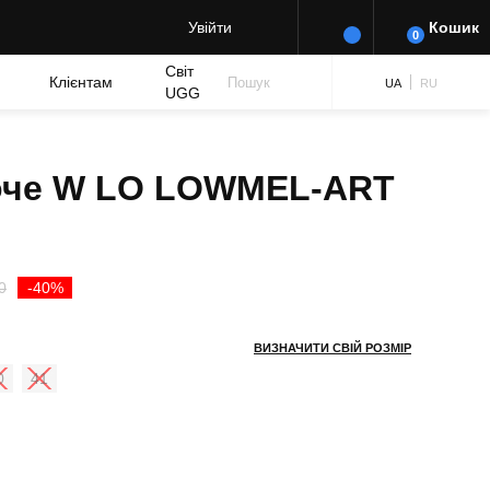
Увійти
Кошик
0
Світ
Клієнтам
Пошук
UA
RU
UGG
ноче W LO LOWMEL-ART
Оригінальна
Поточна
0
-40%
ціна:
ціна:
ВИЗНАЧИТИ СВІЙ РОЗМІР
₴ 6,250.00.
₴ 3,750.00.
0
41