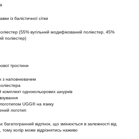
а
авки із балістичної сітки
поліестер (55% вугільний модифікований поліестер, 45%
й поліестер)
рової тростини
ик з наповнювачем
поліестера
й комплект однокольорових шнурків
 взування
 логотипом UGG® на язику
ений логотип
 багатогранний відтінок, що змінюється в залежності від
, тому колір може відрізнятись наживо