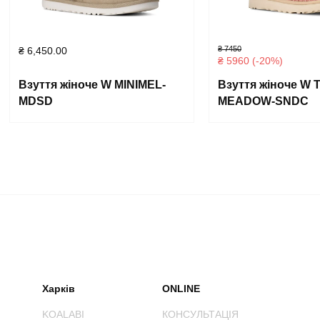
₴ 7450
₴
6,450.00
₴ 5960 (-20%)
Взуття жіноче W MINIMEL-
Взуття жіноче W
MDSD
MEADOW-SNDC
Харків
ONLINE
KOALABI
КОНСУЛЬТАЦІЯ