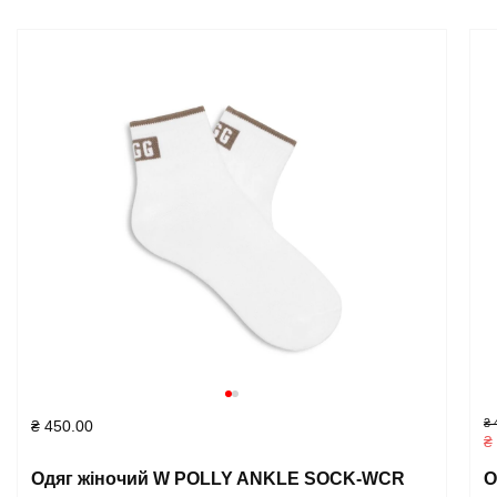
₴
4
₴
450.00
₴
Одяг жіночий W POLLY ANKLE SOCK-WCR
О