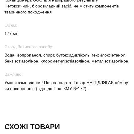
Кондиціонера UGG для найкращого результату
Нетоксичний, біорозкладний засіб, не містить компонентів
тваринного походження
Обʼєм:
177 мл
Склад Захисного засобу:
Вода, ізопропанол, спирт, бутоксидигліколь, гексилоксіетанол,
бензізотіазолінон, хлорометилізотіазолінон, метилізотіазолінон.
Важливо:
Умови замовлення! Повна оплата. Товар НЕ ПІДЛЯГАЄ обміну
чи поверненню (відп. до Пост.КМУ №172).
СХОЖІ ТОВАРИ