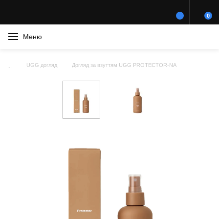
0
Меню
UGG догляд
Догляд за взуттям UGG PROTECTOR-NA