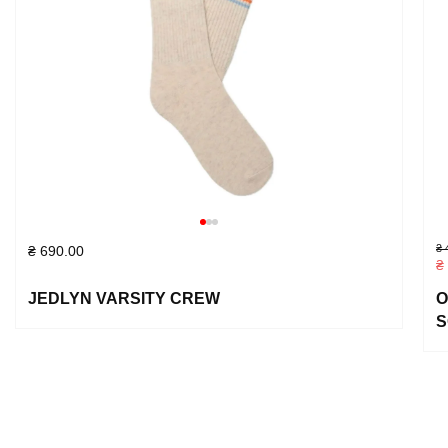
₴
4
₴
690.00
₴
JEDLYN VARSITY CREW
О
S