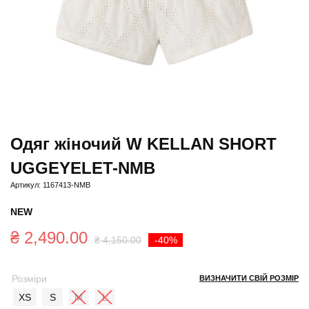
Одяг жіночий W KELLAN SHORT
UGGEYELET-NMB
Артикул: 1167413-NMB
NEW
Оригінальна
Поточна
₴
2,490.00
₴
4,150.00
-40%
ціна:
ціна:
Розміри
ВИЗНАЧИТИ СВІЙ РОЗМІР
₴ 4,150.00.
₴ 2,490.00.
XS
S
M
L