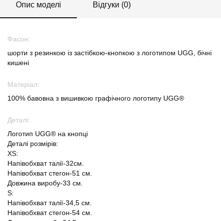
Опис моделі
Відгуки (0)
Фасон:
шорти з резинкою із застібкою-кнопкою з логотипом UGG, бічні
кишені
Матеріал:
100% бавовна з вишивкою графічного логотипу UGG®
Деталі:
Логотип UGG® на кнопці
Деталі розмірів:
XS:
Напівобхват талії-32см.
Напівобхват стегон-51 см.
Довжина виробу-33 см.
S:
Напівобхват талії-34,5 см.
Напівобхват стегон-54 см.