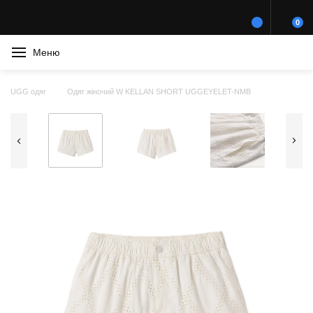
0
Меню
UGG одяг
Одяг жіночий W KELLAN SHORT UGGEYELET-NMB