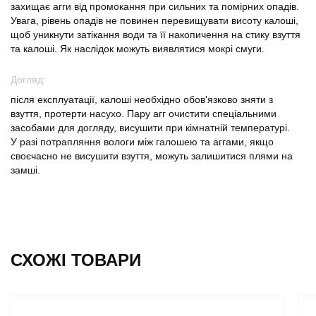
захищає агги від промокання при сильних та помірних опадів.
Увага, рівень опадів не повинен перевищувати висоту калоші,
щоб уникнути затікання води та її накопичення на стику взуття
та калоші. Як наслідок можуть виявлятися мокрі смуги.
Догляд:
після експлуатації, калоші необхідно обов'язково зняти з
взуття, протерти насухо. Пару агг очистити спеціальними
засобами для догляду, висушити при кімнатній температурі.
У разі потрапляння вологи між галошею та аггами, якщо
своєчасно не висушити взуття, можуть залишитися плями на
замші.
СХОЖІ ТОВАРИ