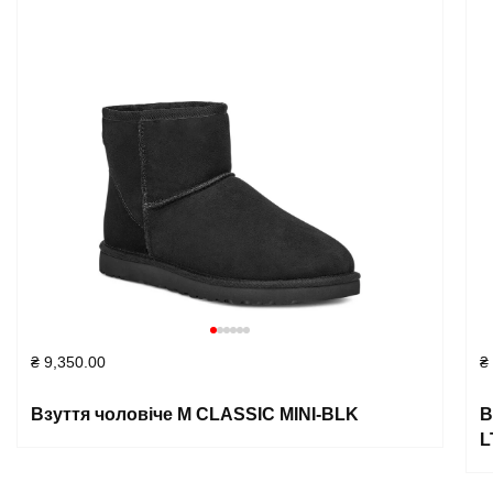
₴
9,350.00
₴
Взуття чоловіче M CLASSIC MINI-BLK
В
L