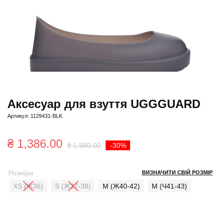
Аксесуар для взуття UGGGUARD
Артикул: 1129431-BLK
Оригінальна
Поточна
₴
1,386.00
₴
1,980.00
-30%
ціна:
ціна:
Розміри
ВИЗНАЧИТИ СВІЙ РОЗМІР
₴ 1,980.00.
₴ 1,386.00.
XS (Ж36)
S (Ж37-38)
М (Ж40-42)
M (Ч41-43)