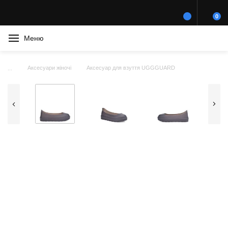
0
Меню
Аксесуари жіночі
Аксесуар для взуття UGGGUARD