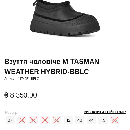
Взуття чоловіче M TASMAN
WEATHER HYBRID-BBLC
Артикул: 1174251-BBLC
₴
8,350.00
Розміри
ВИЗНАЧИТИ СВІЙ РОЗМІР
37
38
39
40
41
42
43
44
45
46