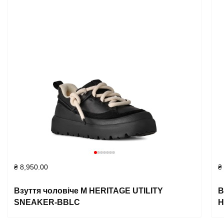
₴
8,950.00
₴
Взуття чоловіче M HERITAGE UTILITY
В
SNEAKER-BBLC
H