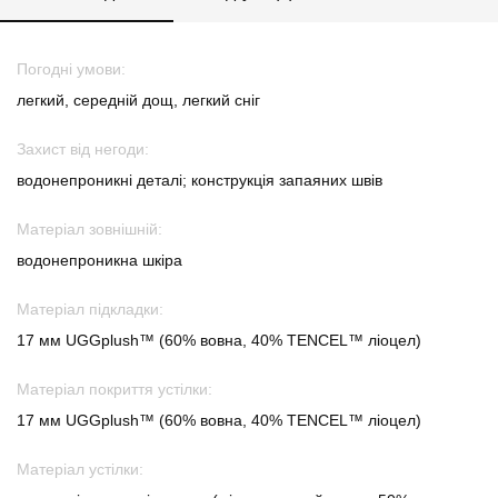
Погодні умови:
легкий, середній дощ, легкий сніг
Захист від негоди:
водонепроникні деталі; конструкція запаяних швів
Матеріал зовнішній:
водонепроникна шкіра
Матеріал підкладки:
17 мм UGGplush™ (60% вовна, 40% TENCEL™ ліоцел)
Матеріал покриття устілки:
17 мм UGGplush™ (60% вовна, 40% TENCEL™ ліоцел)
Матеріал устілки: