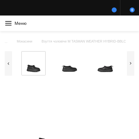
0
Меню
Мокасини
Взуття чоловіче M TASMAN WEATHER HYBRID-BBLC