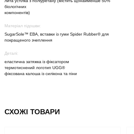
лита устілка з поліуретану (містить щонайменше 50%
біологічних
компонентів)
Матеріал підошви:
SugarSole™ ЕВА, вставки із гуми Spider Rubber® для
покращеного зчеплення
Деталі:
еластична затяжка із фіксатором
термотиснений логотип UGG®
фіксована калоша із силікона та піни
СХОЖІ ТОВАРИ