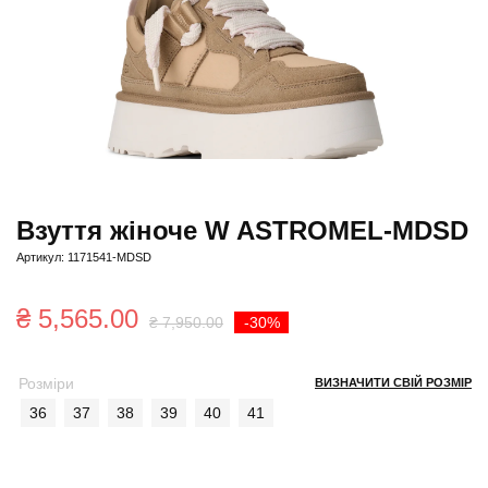
Взуття жіноче W ASTROMEL-MDSD
Артикул: 1171541-MDSD
Оригінальна
Поточна
₴
5,565.00
₴
7,950.00
-30%
ціна:
ціна:
Розміри
ВИЗНАЧИТИ СВІЙ РОЗМІР
₴ 7,950.00.
₴ 5,565.00.
36
37
38
39
40
41