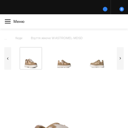
0
Меню
Кеди
Взуття жіноче W ASTROMEL-MDSD