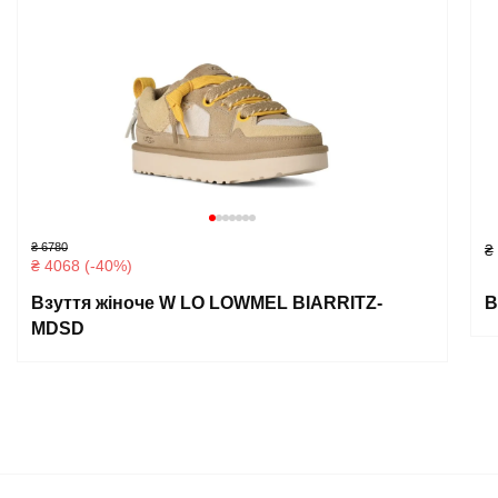
₴ 6780
₴
₴ 4068 (-40%)
Взуття жіноче W LO LOWMEL BIARRITZ-
В
MDSD