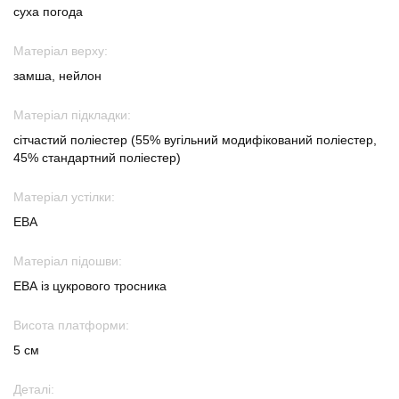
суха погода
Матеріал верху:
замша, нейлон
Матеріал підкладки:
сітчастий поліестер (55% вугільний модифікований поліестер,
45% стандартний поліестер)
Матеріал устілки:
ЕВА
Матеріал підошви:
ЕВА із цукрового тросника
Висота платформи:
5 см
Деталі: