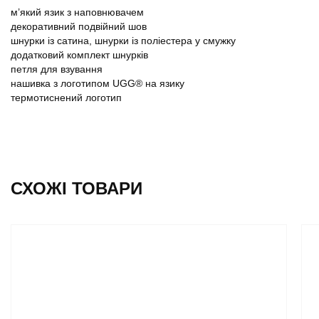
м’який язик з наповнювачем
декоративний подвійний шов
шнурки із сатина, шнурки із поліестера у смужку
додатковий комплект шнурків
петля для взування
нашивка з логотипом UGG® на язику
термотиснений логотип
СХОЖІ ТОВАРИ