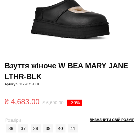
Взуття жіноче W BEA MARY JANE
LTHR-BLK
Артикул: 1172871-BLK
Оригінальна
Поточна
₴
4,683.00
₴
6,690.00
-30%
ціна:
ціна:
Розміри
ВИЗНАЧИТИ СВІЙ РОЗМІР
₴ 6,690.00.
₴ 4,683.00.
36
37
38
39
40
41