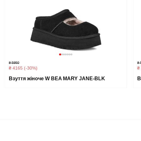
₴ 5950
₴ 
₴ 4165 (-30%)
₴
Взуття жіноче W BEA MARY JANE-BLK
В