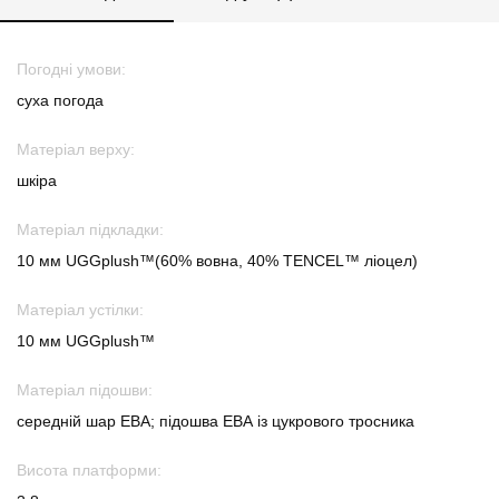
Погодні умови:
суха погода
Матеріал верху:
шкіра
Матеріал підкладки:
10 мм UGGplush™(60% вовна, 40% TENCEL™ ліоцел)
Матеріал устілки:
10 мм UGGplush™
Матеріал підошви:
середній шар ЕВА; підошва ЕВА із цукрового тросника
Висота платформи: