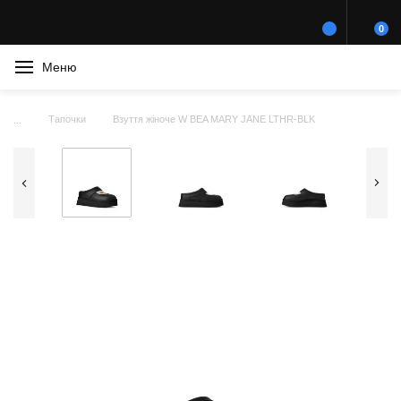
0
Меню
Тапочки
Взуття жіноче W BEA MARY JANE LTHR-BLK