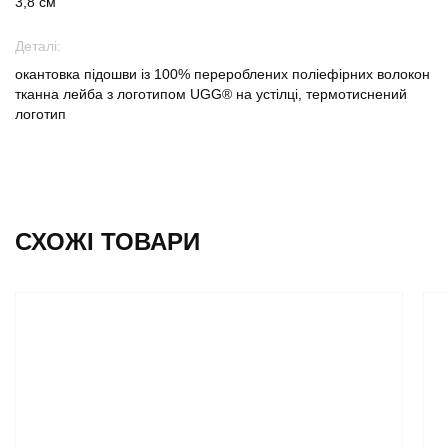
3,8 см
Деталі:
окантовка підошви із 100% перероблених поліефірних волокон
тканна лейба з логотипом UGG® на устілці, термотиснений
логотип
СХОЖІ ТОВАРИ