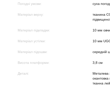
Погодні умови:
суха погод
Матеріал верху:
тканина C
підвищеної 
Матеріал підкладки:
10 мм овч
Матеріал устілки:
10 мм UGG
Матеріал підошви:
середній ш
Висота платформи:
3,8 см
Деталі:
Металева з
окантовка
тканна лей