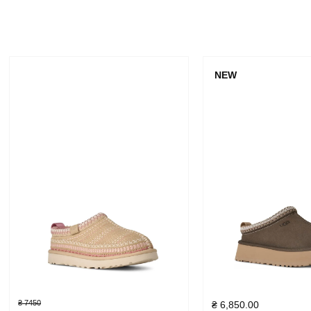
NEW
₴ 7450
₴
6,850.00