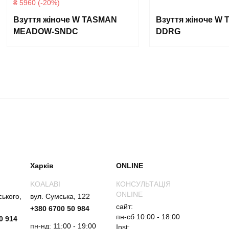
₴ 5960 (-20%)
Взуття жіноче W TASMAN
Взуття жіноче W T
MEADOW-SNDC
DDRG
Харків
ONLINE
KOALABI
КОНСУЛЬТАЦІЯ
ONLINE
ського,
вул. Сумська, 122
сайт:
+380 6700 50 984
пн-сб 10:00 - 18:00
0 914
пн-нд: 11:00 - 19:00
Inst: