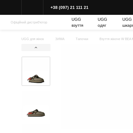
+38 (097) 21 111 21
UGG
UGG
UGG
Офіційний дистриб'ютор
взуття
одяг
шкар
UGG для жінок
ЗИМА
Тапочки
Взуття жіноче W B