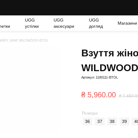
UGG
UGG
UGG
Магазини
петки
устілки
аксесуари
догляд
EA MARY JANE WILDWOOD-BTOL
Взуття жін
WILDWOOD
Артикул: 1180111-BTOL
₴
5,960.00
₴
7,450.0
Розміри
36
37
38
39
4