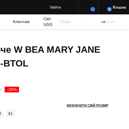
Увійти
Кошик
0
Світ
Клієнтам
Пошук
UA
RU
UGG
оче W BEA MARY JANE
-BTOL
Оригінальна
Поточна
0
-20%
ціна:
ціна:
ВИЗНАЧИТИ СВІЙ РОЗМІР
₴ 7,450.00.
₴ 5,960.00.
0
41