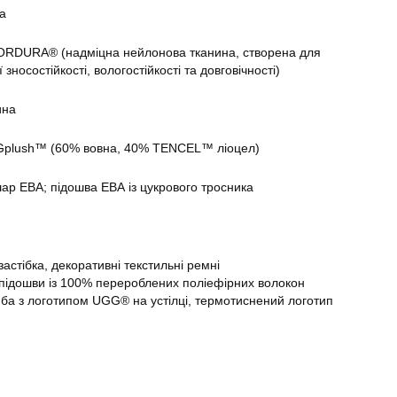
а
ORDURA® (надміцна нейлонова тканина, створена для
зносостійкості, вологостійкості та довговічності)
ина
plush™ (60% вовна, 40% TENCEL™ ліоцел)
ар ЕВА; підошва ЕВА із цукрового тросника
астібка, декоративні текстильні ремні
 підошви із 100% перероблених поліефірних волокон
ба з логотипом UGG® на устілці, термотиснений логотип