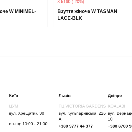
₴ 5160 (-20%)
ноче W MINIMEL-
Взуття жіноче W TASMAN
LACE-BLK
Київ
Львів
Дніпро
ЦУМ
ТЦ VICTORIA GARDENS
KOALABI
вул. Хрещатик, 38
вул. Кульпарківська, 226
вул. Вернад
А
10
пн-нд: 10:00 - 21:00
+380 9777 44 377
+380 6700 5