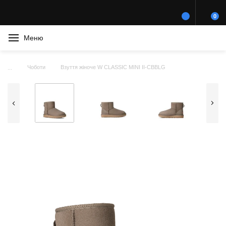
0
Меню
Чоботи
Взуття жіноче W CLASSIC MINI II-CBBLG