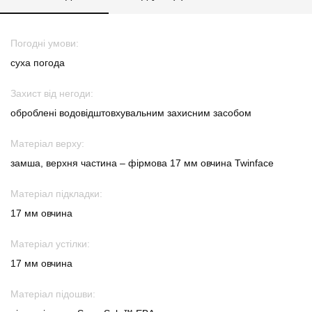
Погодні умови:
суха погода
Захист від негоди:
оброблені водовідштовхувальним захисним засобом
Матеріал верху:
замша, верхня частина – фірмова 17 мм овчина Twinface
Матеріал підкладки:
17 мм овчина
Матеріал устілки:
17 мм овчина
Матеріал підошви: