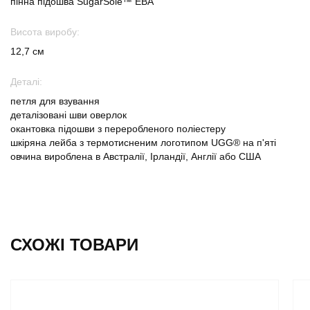
пінна підошва SugarSole™ ЕВА
Висота виробу:
12,7 см
Деталі:
петля для взування
деталізовані шви оверлок
окантовка підошви з переробленого поліестеру
шкіряна лейба з термотисненим логотипом UGG® на п'яті
овчина вироблена в Австралії, Ірландії, Англії або США
СХОЖІ ТОВАРИ