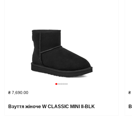
₴
7,690.00
₴
Взуття жіноче W CLASSIC MINI II-BLK
В