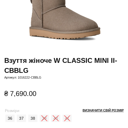
Взуття жіноче W CLASSIC MINI II-
CBBLG
Артикул: 1016222-CBBLG
₴
7,690.00
Розміри
ВИЗНАЧИТИ СВІЙ РОЗМІР
36
37
38
39
40
41