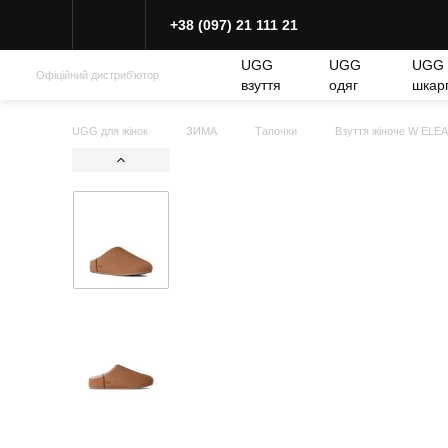
+38 (097) 21 111 21
UGG
UGG
UGG
Офіційний дистриб'ютор
взуття
одяг
шкар
UGG для жінок
ЗИМА
Тапочки
Взуття жіноче W ELE