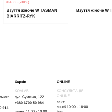
₴ 4536 (-30%)
Взуття жіноче W TASMAN
Взуття жіноче W T
BIARRITZ-RYK
Харків
ONLINE
KOALABI
КОНСУЛЬТАЦІЯ
ONLINE
ського,
вул. Сумська, 122
сайт:
+380 6700 50 984
пн-сб 10:00 - 18:00
0 914
пн-нд: 11:00 - 19:00
Inst: