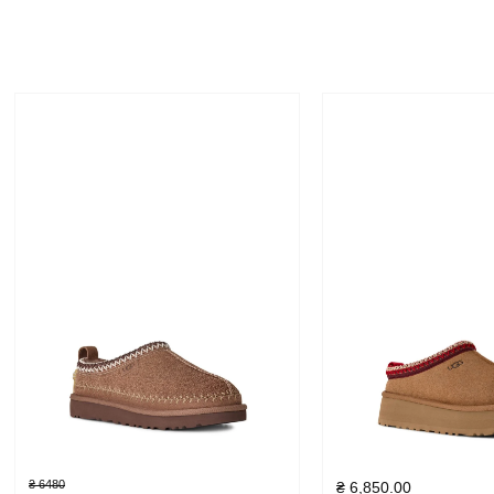
₴ 6480
₴
6,850.00