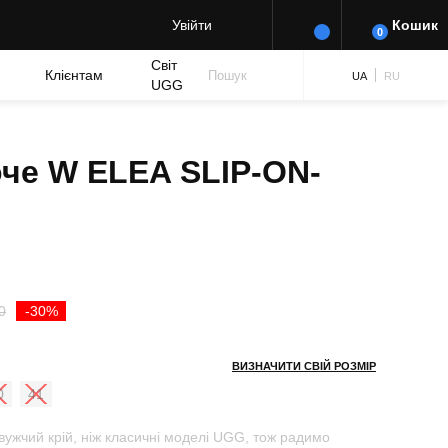
Увійти
Кошик
0
Світ
Клієнтам
Пошук
UA
RU
UGG
оче W ELEA SLIP-ON-
Оригінальна
Поточна
0
-30%
ціна:
ціна:
ВИЗНАЧИТИ СВІЙ РОЗМІР
₴ 5,850.00.
₴ 4,095.00.
0
41
ужчий крій, ніж класичні моделі UGG, тож радимо