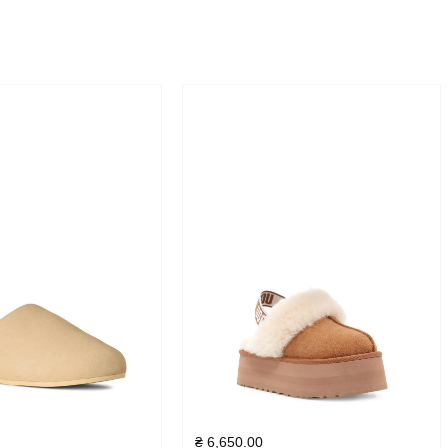
₴
6,650.00