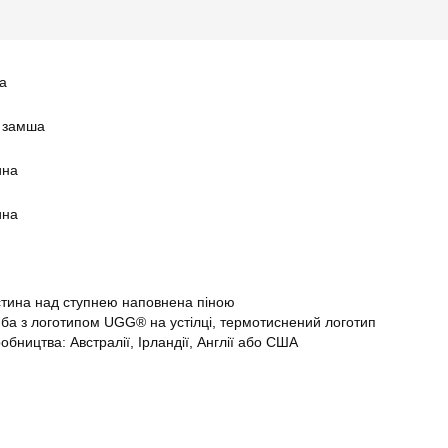
а
а замша
ина
ина
стина над ступнею наповнена піною
ба з логотипом UGG® на устілці, термотиснений логотип
обництва: Австралії, Ірландії, Англії або США