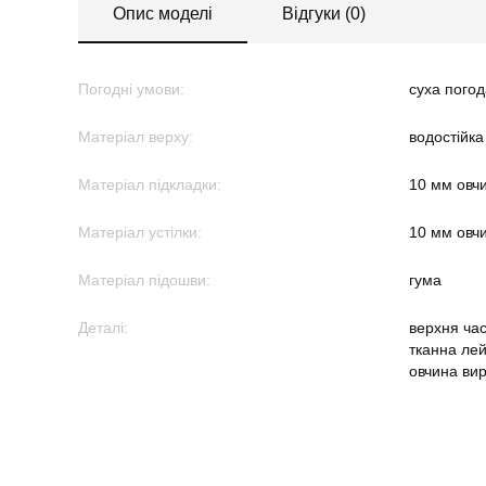
Опис моделі
Відгуки (0)
Погодні умови:
суха погод
Матеріал верху:
водостійк
Матеріал підкладки:
10 мм овч
Матеріал устілки:
10 мм овч
Матеріал підошви:
гума
Деталі:
верхня ча
тканна лей
овчина вир