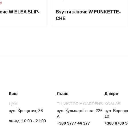
)
ноче W ELEA SLIP-
Взуття жіноче W FUNKETTE-
CHE
Київ
Львів
Дніпро
ЦУМ
ТЦ VICTORIA GARDENS
KOALABI
вул. Хрещатик, 38
вул. Кульпарківська, 226
вул. Вернад
А
10
пн-нд: 10:00 - 21:00
+380 9777 44 377
+380 6700 5