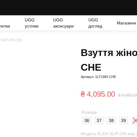
UGG
UGG
UGG
Магазини
петки
устілки
аксесуари
догляд
A SLIP-ON-CHE
Взуття жін
CHE
Артикул: 1171390-CHE
₴
4,095.00
₴
5,850.0
Розміри
36
37
38
39
4
Модель ELEA SLIP-ON має в