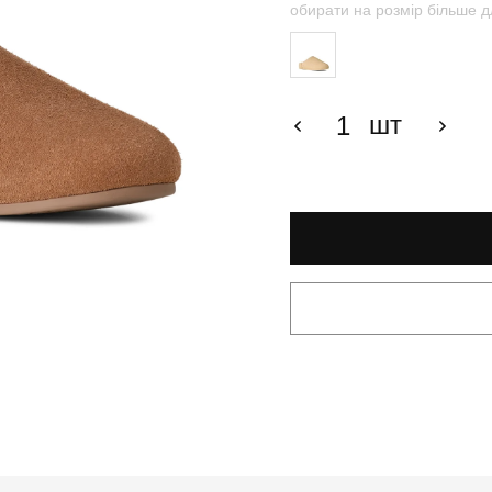
обирати на розмір більше д
шт