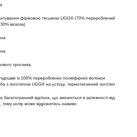
а
антування фірмовою тясьмою UGG® (70% перероблений
 30% віскоза)
ина
ина
рового тросника
 підошви із 100% перероблених поліефірних волокон
ба з логотипом UGG® на устілці, термотиснений логотип
 багатогранний відтінок, що змінюється в залежності від
, тому колір може відрізнятись наживо