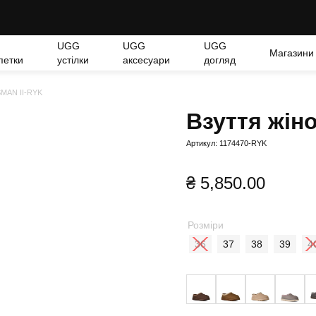
UGG
UGG
UGG
Магазини
петки
устілки
аксесуари
догляд
SMAN II-RYK
Взуття жін
Артикул: 1174470-RYK
₴
5,850.00
Розміри
36
37
38
39
4