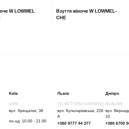
ноче W LOWMEL
Взуття жіноче W LOWMEL-
E
CHE
Київ
Львів
Дніпро
ЦУМ
ТЦ VICTORIA GARDENS
KOALABI
вул. Хрещатик, 38
вул. Кульпарківська, 226
вул. Вернад
А
10
пн-нд: 10:00 - 21:00
+380 9777 44 377
+380 6700 5