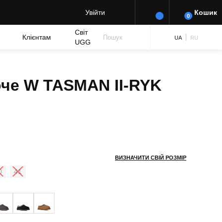
Увійти
Кошик
0
Світ
Клієнтам
Пошук
UA
RU
UGG
оче W TASMAN II-RYK
ВИЗНАЧИТИ СВІЙ РОЗМІР
0
41