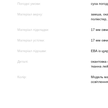
Погодні умови:
суха погод
Матеріал верху:
замша, ок
поліестер,
Матеріал підкладки:
17 мм овч
Матеріал устілки:
17 мм овч
Матеріал підошви:
ЕВА із цук
Деталі:
окантовка
тканна лей
Колір:
Модель має
освітлення