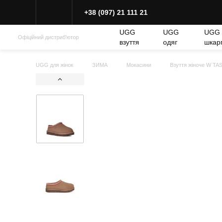
+38 (097) 21 111 21
UGG
UGG
UGG
Офіційний дистриб'ютор
взуття
одяг
шкар
UGG для жінок
ЗИМА
Мокасини
Взуття жіноче W TA