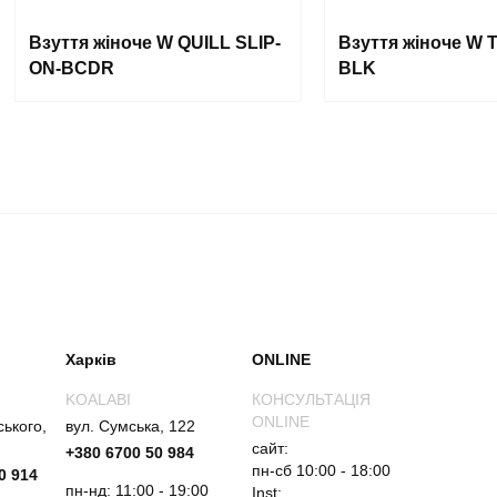
Взуття жіноче W QUILL SLIP-
Взуття жіноче W 
ON-BCDR
BLK
Харків
ONLINE
KOALABI
КОНСУЛЬТАЦІЯ
ONLINE
ського,
вул. Сумська, 122
сайт:
+380 6700 50 984
пн-сб 10:00 - 18:00
0 914
пн-нд: 11:00 - 19:00
Inst: