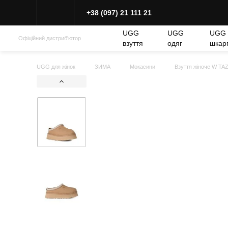
+38 (097) 21 111 21
UGG
UGG
UGG
Офіційний дистриб'ютор
взуття
одяг
шкар
UGG для жінок
ЗИМА
Мокасини
Взуття жіноче W TAZ