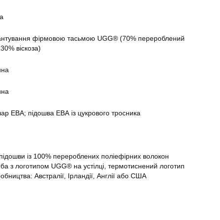
а
антування фірмовою тасьмою UGG® (70% перероблений
 30% віскоза)
ина
ина
ар ЕВА; підошва ЕВА із цукрового тросника
 підошви із 100% перероблених поліефірних волокон
ба з логотипом UGG® на устілці, термотиснений логотип
обництва: Австралії, Ірландії, Англії або США