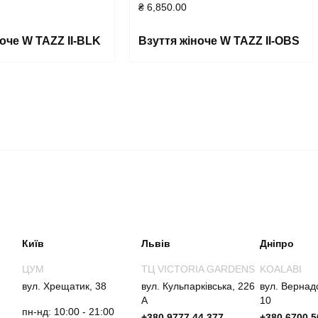
₴
6,850.00
оче W TAZZ II-BLK
Взуття жіноче W TAZZ II-OBS
Київ
Львів
Дніпро
ЦУМ
ТЦ VICTORIA GARDENS
KOALABI
вул. Хрещатик, 38
вул. Кульпарківська, 226
вул. Вернад
А
10
пн-нд: 10:00 - 21:00
+380 9777 44 377
+380 6700 5