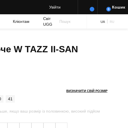
Увійти
Кошик
0
Світ
Клієнтам
Пошук
UA
RU
UGG
оче W TAZZ II-SAN
ВИЗНАЧИТИ СВІЙ РОЗМІР
0
41
ьше, якщо ваш розмір із половинкою, високий підйом