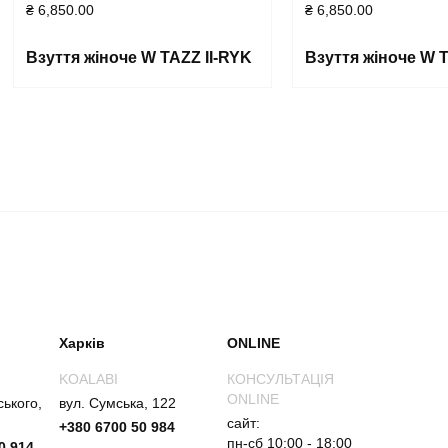
₴
6,850.00
₴
6,850.00
Взуття жіноче W TAZZ II-RYK
Взуття жіноче W T
Харків
ONLINE
KOALABI
КОНСУЛЬТАЦІЯ
ONLINE
ського,
вул. Сумська, 122
сайт:
+380 6700 50 984
пн-сб 10:00 - 18:00
0 914