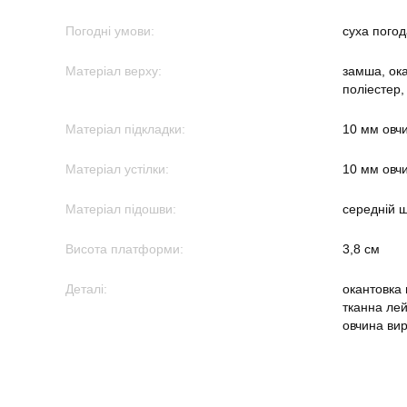
Погодні умови:
суха погод
Матеріал верху:
замша, ок
поліестер,
Матеріал підкладки:
10 мм овч
Матеріал устілки:
10 мм овч
Матеріал підошви:
середній ш
Висота платформи:
3,8 см
Деталі:
окантовка
тканна лей
овчина вир