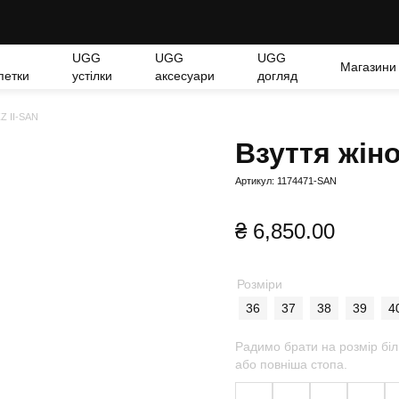
UGG
UGG
UGG
Магазини
петки
устілки
аксесуари
догляд
Z II-SAN
Взуття жін
Артикул: 1174471-SAN
₴
6,850.00
Розміри
36
37
38
39
4
Радимо брати на розмір біл
або повніша стопа.