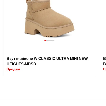
Взуття жіноче W CLASSIC ULTRA MINI NEW
В
HEIGHTS-MDSD
B
Продані
П