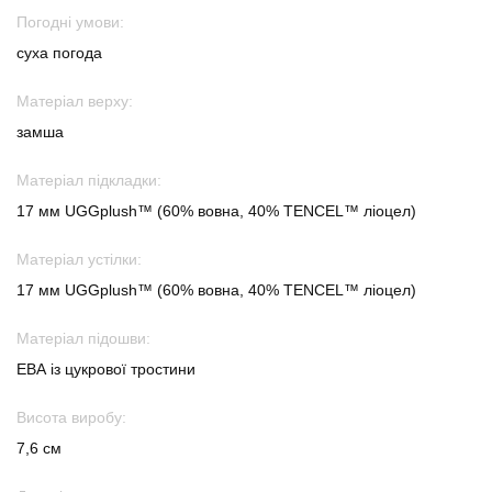
Погодні умови:
суха погода
Матеріал верху:
замша
Матеріал підкладки:
17 мм UGGplush™ (60% вовна, 40% TENCEL™ ліоцел)
Матеріал устілки:
17 мм UGGplush™ (60% вовна, 40% TENCEL™ ліоцел)
Матеріал підошви:
ЕВА із цукрової тростини
Висота виробу:
7,6 см