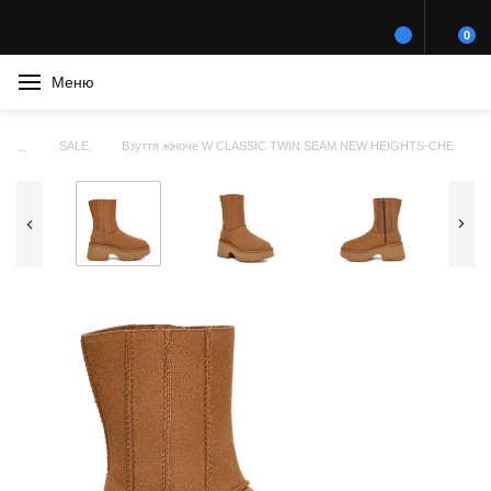
0
Меню
SALE
Взуття жіноче W CLASSIC TWIN SEAM NEW HEIGHTS-CHE