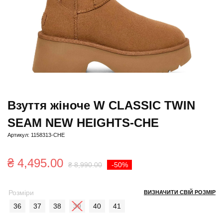
Взуття жіноче W CLASSIC TWIN
SEAM NEW HEIGHTS-CHE
Артикул: 1158313-CHE
Оригінальна
Поточна
₴
4,495.00
₴
8,990.00
-50%
ціна:
ціна:
Розміри
ВИЗНАЧИТИ СВІЙ РОЗМІР
₴ 8,990.00.
₴ 4,495.00.
36
37
38
39
40
41