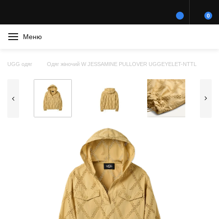
0
Меню
UGG одяг
Одяг жіночий W JESSAMINE PULLOVER UGGEYELET-NTTL