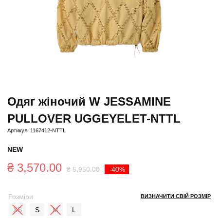
Одяг жіночий W JESSAMINE
PULLOVER UGGEYELET-NTTL
Артикул: 1167412-NTTL
NEW
Оригінальна
Поточна
₴
3,570.00
₴
5,950.00
-40%
ціна:
ціна:
Розміри
ВИЗНАЧИТИ СВІЙ РОЗМІР
₴ 5,950.00.
₴ 3,570.00.
XS
S
M
L