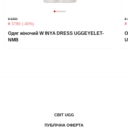
₴ 6300
₴ 
₴ 3780 (-40%)
₴
Одяг жіночий W INYA DRESS UGGEYELET-
О
NMB
U
СВІТ UGG
ПУБЛІЧНА ОФЕРТА