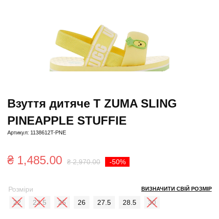
Взуття дитяче T ZUMA SLING
PINEAPPLE STUFFIE
Артикул: 1138612T-PNE
Оригінальна
Поточна
₴
1,485.00
₴
2,970.00
-50%
ціна:
ціна:
Розміри
ВИЗНАЧИТИ СВІЙ РОЗМІР
₴ 2,970.00.
₴ 1,485.00.
22
23.5
25
26
27.5
28.5
30