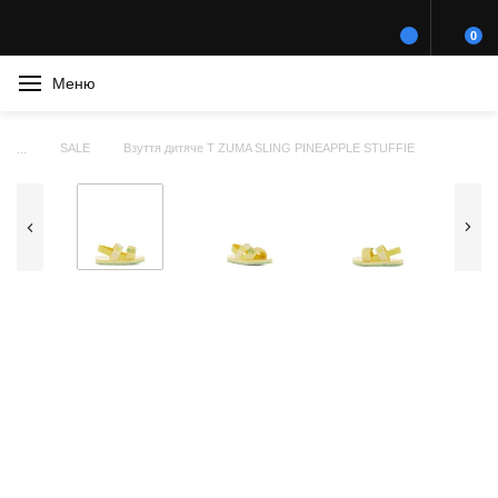
0
Меню
SALE
Взуття дитяче T ZUMA SLING PINEAPPLE STUFFIE