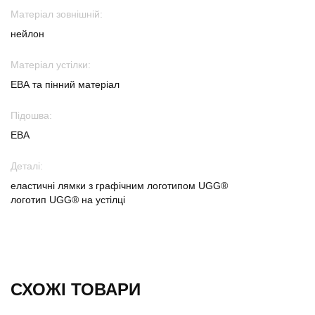
Матеріал зовнішній:
нейлон
Матеріал устілки:
ЕВА та пінний матеріал
Підошва:
ЕВА
Деталі:
еластичні лямки з графічним логотипом UGG®
логотип UGG® на устілці
СХОЖІ ТОВАРИ