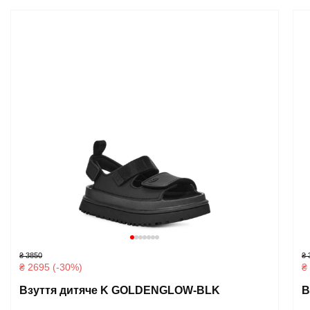
₴ 3850
₴ 
₴ 2695 (-30%)
₴
Взуття дитяче K GOLDENGLOW-BLK
В