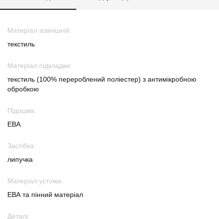
Матеріал зовнішній:
текстиль
Матеріал підкладки:
текстиль (100% перероблений поліестер) з антимікробною
обробкою
Підошва:
ЕВА
Застібка:
липучка
Матеріал устілки:
ЕВА та пінний матеріал
Деталі: