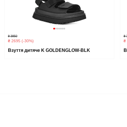
₴ 3850
₴ 
₴ 2695 (-30%)
₴
Взуття дитяче K GOLDENGLOW-BLK
В