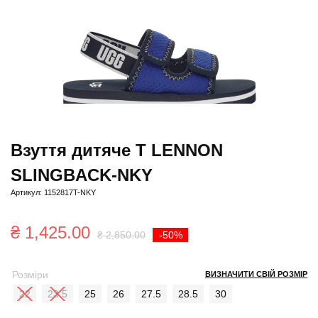
Взуття дитяче T LENNON
SLINGBACK-NKY
Артикул: 1152817T-NKY
Оригінальна
Поточна
₴
1,425.00
₴
2,850.00
-50%
ціна:
ціна:
Розміри
ВИЗНАЧИТИ СВІЙ РОЗМІР
₴ 2,850.00.
₴ 1,425.00.
22
23.5
25
26
27.5
28.5
30