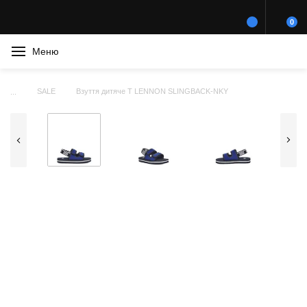
0
Меню
SALE
Взуття дитяче T LENNON SLINGBACK-NKY